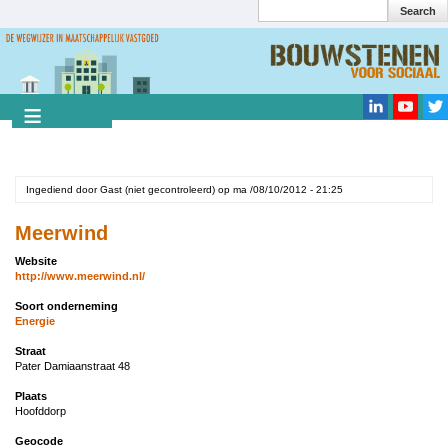
Search
Overslaan
en
Search
naar
de
inhoud
gaan
Ingediend door
Gast (niet gecontroleerd)
op
ma /08/10/2012 - 21:25
Meerwind
Website
http://www.meerwind.nl/
Soort onderneming
Energie
Straat
Pater Damiaanstraat 48
Plaats
Hoofddorp
Geocode