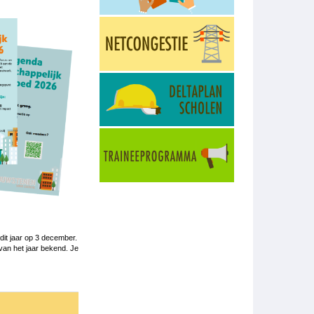
 dit jaar op 3 december.
van het jaar bekend. Je