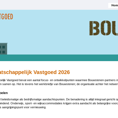
Hom
Hoofd
tschappelijk Vastgoed 2026
lijk Vastgoed bevat een aantal focus- en ontwikkelpunten waarmee Bouwstenen-partners in
rin samen op. Het is tevens het werkbriefje van Bouwstenen; de organisatie achter het netwer
oelen
beleidsmatige als bedrijfsmatige aandachtspunten. De benadering is altijd integraal gericht 
bindend. Onderwijs, sport- en wijkaccommodaties krijgen extra aandacht als belangrijke voor
ls aangrijpingspunt voor vernieuwing.