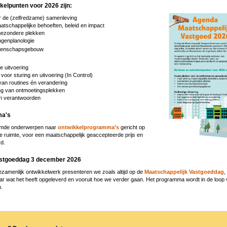
kelpunten voor 2026 zijn:
 de (zelfredzame) samenleving
atschappelijke behoeften, beleid en impact
gezondere plekken
ngenplanologie
eenschapsgebouw
 uitvoering
 voor sturing en uitvoering (In Control)
van routines én verandering
ing van ontmoetingsplekken
en verantwoorden
ma's
oemde onderwerpen naar
ontwikkelprogramma’s
gericht op
 ruimte, voor een maatschappelijk geaccepteerde prijs en
rd.
astgoeddag 3 december 2026
gezamenlijk ontwikkelwerk presenteren we zoals altijd op de
Maatschappelijk Vastgoeddag
,
ar wat het heeft opgeleverd en vooruit hoe we verder gaan. Het programma wordt in de loop 
n.