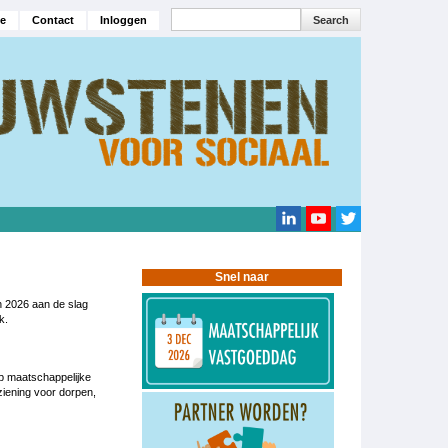
Search
e
Contact
Inloggen
navigatie
Search
Snel naar
 2026 aan de slag
k.
op maatschappelijke
ziening voor dorpen,