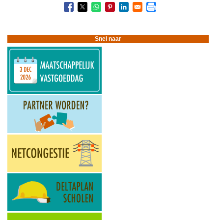
Boeknavigatie-
links
voor
Woningcorporaties
in
Snel naar
maatschappelijk
vastgoed