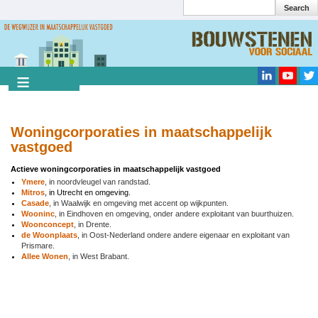
Search
Overslaan
en
Search
naar
de
inhoud
gaan
Woningcorporaties in maatschappelijk
vastgoed
Actieve woningcorporaties in maatschappelijk vastgoed
Ymere
, in noordvleugel van randstad.
Mitros
, in Utrecht en omgeving.
Casade
, in Waalwijk en omgeving met accent op wijkpunten.
Wooninc
, in Eindhoven en omgeving, onder andere exploitant van buurthuizen.
Woonconcept
, in Drente.
de Woonplaats
, in Oost-Nederland ondere andere eigenaar en exploitant van
Prismare.
Allee Wonen
, in West Brabant.