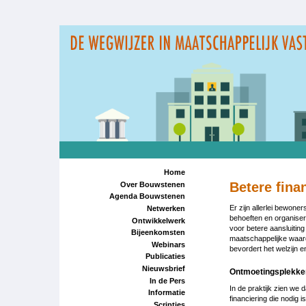
Overslaan
en
naar
de
inhoud
gaan
Home
Betere fina
Over Bouwstenen
Agenda Bouwstenen
Er zijn allerlei bewone
Netwerken
behoeften en organiser
Ontwikkelwerk
voor betere aansluitin
Bijeenkomsten
maatschappelijke waard
Webinars
bevordert het welzijn
Publicaties
Nieuwsbrief
Ontmoetingsplekke
In de Pers
In de praktijk zien we
Informatie
financiering die nodig 
Scripties