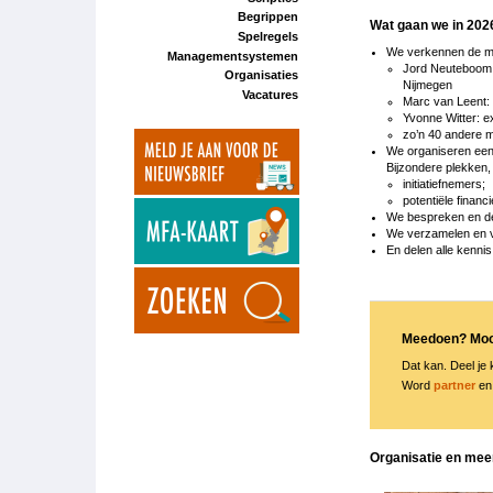
Begrippen
Wat gaan we in 202
Spelregels
We verkennen de mo
Managementsystemen
Jord Neuteboom; 
Organisaties
Nijmegen
Vacatures
Marc van Leent:
Yvonne Witter: e
zo’n 40 andere me
We organiseren een 
Bijzondere plekken,
initiatiefnemers;
potentiële financi
We bespreken en de
We verzamelen en ve
En delen alle kenni
Meedoen? Moo
Dat kan. Deel je
Word
partner
en 
Organisatie en mee