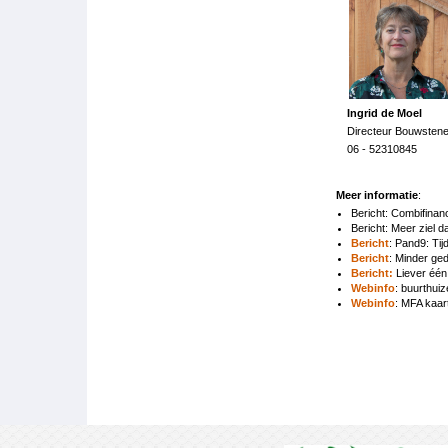
Ingrid de Moel
Directeur Bouwsten
06 - 52310845
Meer informatie
:
Bericht: Combifina
Bericht: Meer ziel 
Bericht
: Pand9: Tij
Bericht
: Minder ge
Bericht:
Liever één 
Webinfo
: buurthui
Webinfo
: MFA kaar
Boeknavigatie-
links
voor
Betere