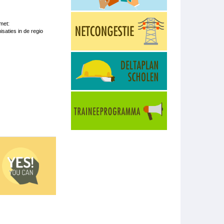
met:
saties in de regio