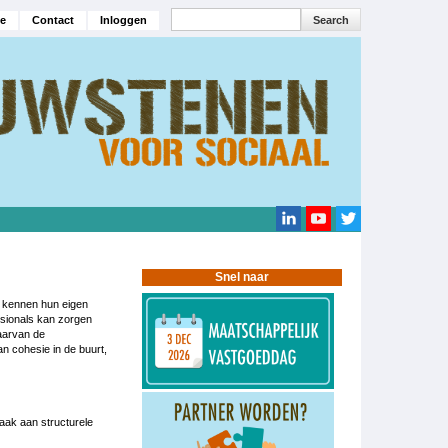
Search
e
Contact
Inloggen
navigatie
Search
Snel naar
rs kennen hun eigen
ssionals kan zorgen
aarvan de
n cohesie in de buurt,
aak aan structurele