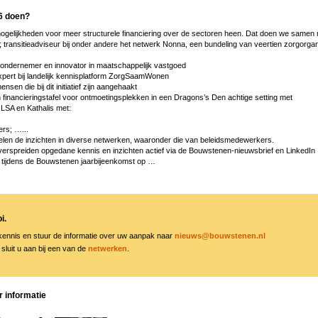
6 doen?
gelijkheden voor meer structurele financiering over de sectoren heen. Dat doen we samen 
transitieadviseur bij onder andere het netwerk Nonna, een bundeling van veertien zorgorgani
 ondernemer en innovator in maatschappelijk vastgoed
xpert bij landelijk kennisplatform ZorgSaamWonen
nsen die bij dit initiatief zijn aangehaakt
financieringstafel voor ontmoetingsplekken in een Dragons’s Den achtige setting met
 LSA en Kathalis met:
ers; …...
len de inzichten in diverse netwerken, waaronder die van beleidsmedewerkers.
rspreiden opgedane kennis en inzichten actief via de Bouwstenen-nieuwsbrief en LinkedIn
s tijdens de Bouwstenen jaarbijeenkomst op …
i.
 kennis en stuur de informatie over uw aanpak naar
nieuws@bouwstenen.nl
sluit u aan bij een van de
netwerken
.
r informatie