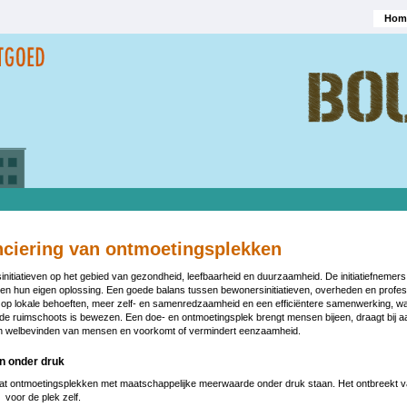
Hom
Hoofd
nciering van ontmoetingsplekken
rsinitiatieven op het gebied van gezondheid, leefbaarheid en duurzaamheid. De initiatiefneme
en hun eigen oplossing. Een goede balans tussen bewonersinitiatieven, overheden en profe
g op lokale behoeften, meer zelf- en samenredzaamheid en een efficiëntere samenwerking, w
e ruimschoots is bewezen. Een doe- en ontmoetingsplek brengt mensen bijeen, draagt bij aa
 en welbevinden van mensen en voorkomt of vermindert eenzaamheid.
n onder druk
 dat ontmoetingsplekken met maatschappelijke meerwaarde onder druk staan. Het ontbreekt v
is voor de plek zelf.