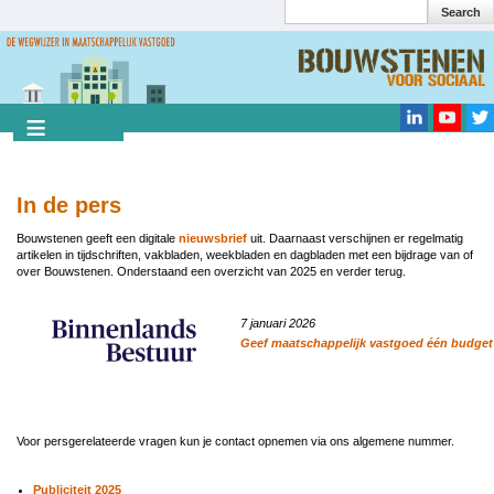
Search
Overslaan
en
Search
naar
de
inhoud
gaan
In de pers
Bouwstenen geeft een digitale
nieuwsbrief
uit. Daarnaast verschijnen er regelmatig
artikelen in tijdschriften, vakbladen, weekbladen en dagbladen met een bijdrage van of
over Bouwstenen. Onderstaand een overzicht van 2025 en verder terug.
7 januari 2026
Geef maatschappelijk vastgoed één budget
Voor persgerelateerde vragen kun je contact opnemen via ons algemene nummer.
Publiciteit 2025