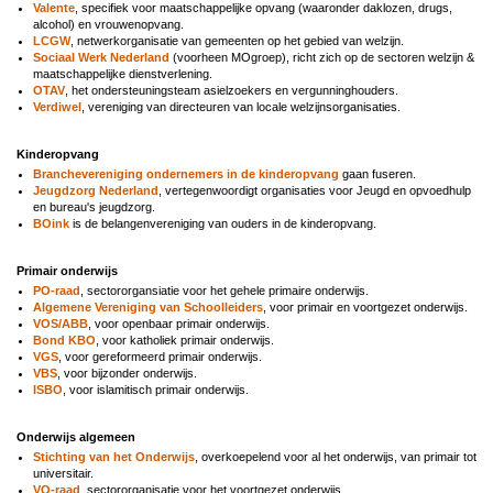
Valente
, specifiek voor maatschappelijke opvang (waaronder daklozen, drugs,
alcohol) en vrouwenopvang.
LCGW
, netwerkorganisatie van gemeenten op het gebied van welzijn.
Sociaal Werk Nederland
(voorheen MOgroep), richt zich op de sectoren welzijn &
maatschappelijke dienstverlening.
OTAV
, het ondersteuningsteam
asielzoekers en vergunninghouders.
Verdiwel
, vereniging van directeuren van locale welzijnsorganisaties.
Kinderopvang
Branchevereniging ondernemers in de kinderopvang
gaan fuseren.
Jeugdzorg Nederland
, vertegenwoordigt organisaties voor Jeugd en opvoedhulp
en bureau's jeugdzorg.
BOink
is de belangenvereniging van ouders in de kinderopvang.
Primair onderwijs
PO-raad
, sectororgansiatie voor het gehele primaire onderwijs.
Algemene Vereniging van Schoolleiders
, voor primair en voortgezet onderwijs.
VOS/ABB
, voor openbaar primair onderwijs.
Bond KBO
, voor katholiek primair onderwijs.
VGS
, voor gereformeerd primair onderwijs.
VBS
, voor bijzonder onderwijs.
ISBO
, voor islamitisch primair onderwijs.
Onderwijs algemeen
Stichting van het Onderwijs
, overkoepelend voor al het onderwijs, van primair tot
universitair.
VO-raad
, sectororganisatie voor het voortgezet onderwijs.