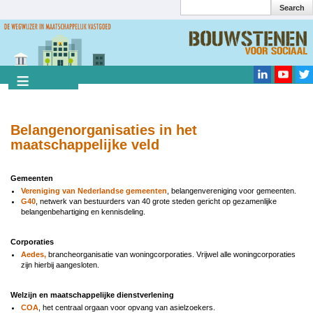
Search
Overslaan
en
Search
naar
de
inhoud
gaan
Belangenorganisaties in het
maatschappelijke veld
Gemeenten
Vereniging van Nederlandse gemeenten
, belangenvereniging voor gemeenten.
G40
, netwerk van bestuurders van 40 grote steden gericht op gezamenlijke
belangenbehartiging en kennisdeling.
Corporaties
Aedes,
brancheorganisatie van woningcorporaties. Vrijwel alle woningcorporaties
zijn hierbij aangesloten.
Welzijn en maatschappelijke dienstverlening
COA
, het centraal orgaan voor opvang van asielzoekers.