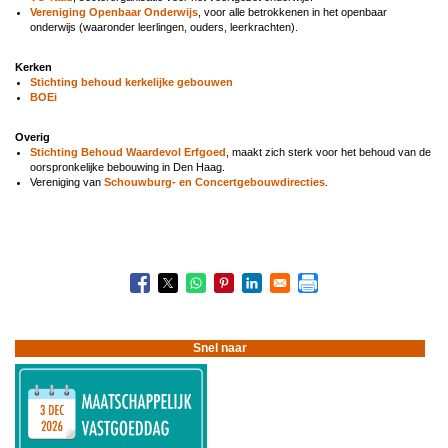
Vereniging Openbaar Onderwijs
, voor alle betrokkenen in het openbaar
onderwijs (waaronder leerlingen, ouders, leerkrachten).
Kerken
Stichting behoud kerkelijke gebouwen
BOEi
Overig
Stichting Behoud Waardevol Erfgoed
, maakt zich sterk voor het behoud van de
oorspronkelijke bebouwing in Den Haag.
Vereniging van
Schouwburg- en Concertgebouwdirecties
.
Boeknavigatie-
links
voor
Belangenorganisaties
in
Snel naar
het
maatschappelijke
veld