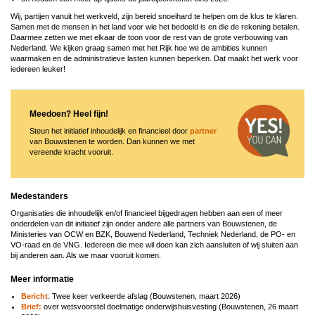
Wij, partijen vanuit het werkveld, zijn bereid snoeihard te helpen om de klus te klaren.
Samen met de mensen in het land voor wie het bedoeld is en die de rekening betalen.
Daarmee zetten we met elkaar de toon voor de rest van de grote verbouwing van
Nederland. We kijken graag samen met het Rijk hoe we de ambities kunnen
waarmaken en de administratieve lasten kunnen beperken. Dat maakt het werk voor
iedereen leuker!
Meedoen? Heel fijn!
Steun het initiatief inhoudelijk en financieel door
partner
van Bouwstenen te worden. Dan kunnen we met
vereende kracht vooruit.
Medestanders
Organisaties die inhoudelijk en/of financieel bijgedragen hebben aan een of meer
onderdelen van dit initiatief zijn onder andere alle partners van Bouwstenen, de
Ministeries van OCW en BZK, Bouwend Nederland, Techniek Nederland, de PO- en
VO-raad en de VNG. Iedereen die mee wil doen kan zich aansluiten of wij sluiten aan
bij anderen aan. Als we maar vooruit komen.
Meer informatie
Bericht
: Twee keer verkeerde afslag (Bouwstenen, maart 2026)
Brief:
over wetsvoorstel doelmatige onderwijshuisvesting (Bouwstenen, 26 maart