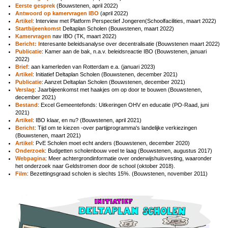
Eerste gesprek
(Bouwstenen, april 2022)
Antwoord op kamervragen IBO
(april 2022)
Artikel
: Interview met Platform Perspectief Jongeren(Schoolfacilities, maart 2022)
Startbijeenkomst
Deltaplan Scholen (Bouwstenen, maart 2022)
Kamervragen
nav IBO (TK, maart 2022)
Bericht: I
nteresante beleidsanalyse over decentralisatie (Bouwstenen maart 2022)
Publicatie
: Kamer aan de bak, n.a.v. beleidsreactie IBO (Bouwstenen, januari
2022)
Brief
:
aan kamerleden van Rotterdam e.a. (januari 2023)
Artikel
: Initiatief Deltaplan Scholen (Bouwstenen, december 2021)
Publicatie
: Aanzet Deltaplan Scholen (Bouwstenen, december 2021)
Verslag
: Jaarbijeenkomst met haakjes om op door te bouwen (Bouwstenen,
december 2021)
Bestand
: Excel
Gemeentefonds: Uitkeringen OHV en educatie (PO-Raad, juni
2021)
Artikel
: IBO klaar, en nu? (Bouwstenen, april 2021)
Bericht
: Tijd om te kiezen -over partijprogramma's landelijke verkiezingen
(Bouwstenen, maart 2021)
Artikel
: PvE Scholen moet echt anders (Bouwstenen, december 2020)
Onderzoek
: Budgetten scholenbouw veel te laag (Bouwstenen, augustus 2017)
Webpagina
: Meer achtergrondinformatie over onderwijshuisvesting, waaronder
het onderzoek naar Geldstromen door de school (oktober 2018).
Film
: Bezettingsgraad scholen is slechts 15%. (Bouwstenen, november 2011)