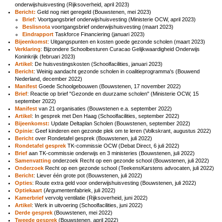
onderwijshuisvesting (Rijksoverheid, april 2023)
Bericht:
Geld nog niet geregeld (Bouwstenen, mei 2023)
Brief
: Voortgangsbrief onderwijshuisvesting (Ministerie OCW, april 2023)
Beslisnota
voortgangsbrief onderwijshuisvesting (maart 2023)
Eindrapport
Taskforce Financiering (januari 2023)
Bijeenkomst
: Uitgangspunten en kosten goede gezonde scholen (maart 2023)
Verklaring
: Bijzondere Schoolbesturen Curacao Gelijkwaardigheid Onderwijs
Koninkrijk (februari 2023)
Artikel
: De huisvestingskosten (Schoolfacilities, januari 2023)
Bericht
: Weinig aandacht gezonde scholen in coalitieprogramma's (Bouwend
Nederland, december 2022)
Manifest
Goede Schoolgebouwen (Bouwstenen, 17 november 2022)
Brief
: Reactie op brief "Gezonde en duurzame scholen" (Ministerie OCW, 15
september 2022)
Manifest
van 21 organisaties (Bouwstenen e.a. september 2022)
Artikel
: In gesprek met Den Haag (Schoolfacilities, september 2022)
Bijeenkomst:
Update Deltaplan Scholen (Bouwstenen, september 2022)
Opinie
: Geef kinderen een gezonde plek om te leren (Volkskrant, augustus 2022)
Bericht
over Rondetafel gesprek (Bouwstenen, juli 2022)
Rondetafel gesprek
TK-commissie OCW (Debat Direct, 6 juli 2022)
Brief
aan TK-commissie onderwijs en 3 ministeries (Bouwstenen, juli 2022)
Samenvatting
onderzoek Recht op een gezonde school (Bouwstenen, juli 2022)
Onderzoek
Recht op een gezonde school (TeekensKarstens advocaten, juli 2022)
Bericht
: Liever één grote pot (Bouwstenen, juli 2022)
Opties
: Route extra geld voor onderwijshuisvesting (Bouwstenen, juli 2022)
Optiekaart
(Argumentenfabriek, juli 2022)
Kamerbrief
vervolg ventilatie (Rijksoverheid, juni 2022)
Artikel
: Werk in uitvoering (Schoolfacilities, juni 2022)
Derde gesprek
(Bouwstenen, mei 2022)
Tweede gesprek
(Bouwstenen, april 2022)