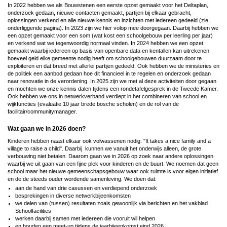
In 2022 hebben we als Bouwstenen een eerste opzet gemaakt voor het Deltaplan,
onderzoek gedaan, nieuwe contacten gemaakt, partijen bij elkaar gebracht,
oplossingen verkend en alle nieuwe kennis en inzichten met iedereen gedeeld (zie
onderliggende pagina). In 2023 zijn we hier volop mee doorgegaan. Daarbij hebben we
een opzet gemaakt voor een som (wat kost een schoolgebouw per leerling per jaar)
en verkend wat we tegenwoordig normaal vinden. In 2024 hebben we een opzet
gemaakt waarbij iedereen op basis van openbare data en kentallen kan uitrekenen
hoeveel geld elke gemeente nodig heeft om schoolgebouwen duurzaam door te
exploiteren en dat breed met allerlei partijen gedeeld. Ook hebben we de ministeries en
de politiek een aanbod gedaan hoe dit financieel in te regelen en onderzoek gedaan
naar renovatie in de verordening. In 2025 zijn we met al deze activiteiten door gegaan
en mochten we onze kennis dalen tijdens een rondetafelgesprek in de Tweede Kamer.
Ook hebben we ons in netwerkverband verdiept in het combineren van school en
wijkfuncties (evaluatie 10 jaar brede bosche scholen) en de rol van de
facilitair/communitymanager.
Wat gaan we in 2026 doen?
Kinderen hebben naast elkaar ook volwassenen nodig. "It takes a nice family and a
village to raise a child". Daarbij kunnen we vanuit het onderwijs alleen, de grote
verbouwing niet betalen. Daarom gaan we in 2026 op zoek naar andere oplossingen
waarbij we uit gaan van een fijne plek voor kinderen en de buurt. We noemen dat geen
school maar het nieuwe gemeenschapsgebouw waar ook ruimte is voor eigen initiatief
en de de steeds ouder wordende samenleving. We doen dat:
aan de hand van drie casussen en verdiepend onderzoek
besprekingen in diverse netwerkbijeenkomsten
we delen van (tussen) resultaten zoals gewoonlijk via berichten en het vakblad
Schoolfacilities
werken daarbij samen met iedereen die vooruit wil helpen
en houden een meet-up tijdens de jaarbijeenkomst eind 2026.