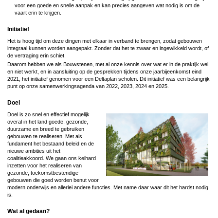
voor een goede en snelle aanpak en kan precies aangeven wat nodig is om de
vaart erin te krijgen.
Initiatief
Het is hoog tijd om deze dingen met elkaar in verband te brengen, zodat gebouwen
integraal kunnen worden aangepakt. Zonder dat het te zwaar en ingewikkeld wordt, of
de vertraging erin schiet.
Daarom hebben we als Bouwstenen, met al onze kennis over wat er in de praktijk wel
en niet werkt, en in aansluiting op de gesprekken tijdens onze jaarbijeenkomst eind
2021, het initiatief genomen voor een Deltaplan scholen. Dit initiatief was een belangrijk
punt op onze samenwerkingsagenda van 2022, 2023, 2024 en 2025.
Doel
Doel is zo snel en effectief mogelijk
Image
overal in het land goede, gezonde,
duurzame en breed te gebruiken
gebouwen te realiseren. Met als
fundament het bestaand beleid en de
nieuwe ambities uit het
coalitieakkoord. We gaan ons keihard
inzetten voor het realiseren van
gezonde, toekomstbestendige
gebouwen die goed worden benut voor
modern onderwijs en allerlei andere functies. Met name daar waar dit het hardst nodig
is.
Wat al gedaan?