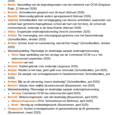
2026)
Motie:
Vaststelling van de begrotingsstaten van het ministerie van OCW (Dogukan
Ergin, 12 februari 2026)
Bericht
: Schooldeuren geopend voor de buurt (februari 2026)
Bericht
: Meervoudig gebruik anders georganiseerd (februari 2026)
Vakblad
Schoolfacilities met verslaglegging van diverse activiteiten, waaronder van
school naar gemeenschapsgebouw, school als hart van het dorp, de school als
communityhub, onderwijs in de Nota Ruimte (februari 2026)
Video
: Organisatie onderwijshuisvesting Utrecht (november 2025)
Artikel
: Ter overweging: een ontzorgingsprogramma voor het basisonderwijs
(Schoolfacilities, oktober 2025)
Artikel
: School, buurt en samenleving: wat wil Den Haag? (Schoolfacilities, oktober
2025)
Wetsbehandeling: Planmatige en doelmatige aanpak onderwijshuisvesting
Nota
: Naar aanleiding van het verslag van de Commissie OCW n.a.v. het
wetsvoorstel (september 2025)
Voorstel
van wet
Bericht
: Dubbel gebruik voor onderwijs (augustus 2025)
Artikel
: Handen in het haar, geen geld voor renovatie (Schoolfacilities, juni 2025)
Artikel
: De aanpak van schoolgebouwen in Haarlemmermeer (Schoolfacilities, juni
2025)
Artikel
:
Blik op de uitvoering; hoezo doelmatig? (Schoolfacilities, juni 2025)
Bericht
: Steeds meer twijfels bij wetsvoorstel (Bouwstenen, mei 2025)
Wetsbehandeling: Planmatige en doelmatige aanpak onderwijshuisvesting
Verslag
Commissie OCW nav wetsvoorstel (april 2025)
Bericht
: Wetenschapstoets: wet niet doelmatig (Bouwstenen, april 2025)
Wetenschapstoets
(Prof. Schoonhoven en Berkhout, april 2025)
Brief
: Vervolg op rondetafelgesprek (Bouwstenen, april 2025)
Onderzoek:
Kosten schoolgebouwen irt gemeentefonds bij 45 gemeenten
(Bouwstenen, maart 2025)