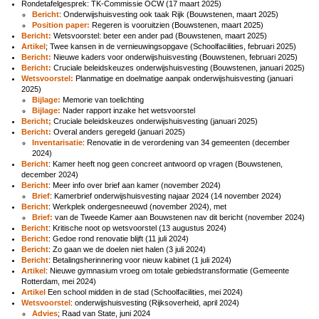
Rondetafelgesprek: TK-Commissie OCW (17 maart 2025)
Bericht
: Onderwijshuisvesting ook taak Rijk (Bouwstenen, maart 2025)
Position paper:
Regeren is vooruitzien (Bouwstenen, maart 2025)
Bericht:
Wetsvoorstel: beter een ander pad (Bouwstenen, maart 2025)
Artikel
; Twee kansen in de vernieuwingsopgave (Schoolfacilities, februari 2025)
Bericht:
Nieuwe kaders voor onderwijshuisvesting (Bouwstenen, februari 2025)
Bericht:
Cruciale beleidskeuzes onderwijshuisvesting (Bouwstenen, januari 2025)
Wetsvoorstel:
Planmatige en doelmatige aanpak onderwijshuisvesting (januari
2025)
Bijlage:
Memorie van toelichting
Bijlage:
Nader rapport inzake het wetsvoorstel
Bericht;
Cruciale beleidskeuzes onderwijshuisvesting (januari 2025)
Bericht:
Overal anders geregeld (januari 2025)
Inventarisatie
:
Renovatie in de verordening van 34 gemeenten (december
2024)
Bericht
: Kamer heeft nog geen concreet antwoord op vragen (Bouwstenen,
december 2024)
Bericht
: Meer info over brief aan kamer (november 2024)
Brief
: Kamerbrief onderwijshuisvesting najaar 2024 (14 november 2024)
Bericht
: Werkplek ondergesneeuwd (november 2024), met
Brief:
van de Tweede Kamer aan Bouwstenen nav dit bericht (november 2024)
Bericht
: Kritische noot op wetsvoorstel (13 augustus 2024)
Bericht
: Gedoe rond renovatie blijft (11 juli 2024)
Bericht
: Zo gaan we de doelen niet halen (3 juli 2024)
Bericht
: Betalingsherinnering voor nieuw kabinet (1 juli 2024)
Artikel
: Nieuwe gymnasium vroeg om totale gebiedstransformatie (Gemeente
Rotterdam, mei 2024)
Artikel
Een school midden in de stad (Schoolfacilities, mei 2024)
Wetsvoorstel
: onderwijshuisvesting (Rijksoverheid, april 2024)
Advies
; Raad van State, juni 2024