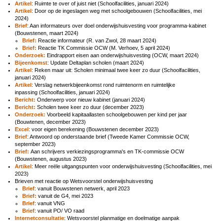
Artikel
: Ruimte te over of juist niet (Schoolfacilities, januari 2024)
Artikel
: Door op de ingeslagen weg met schoolgebouwen (Schoolfacilities, mei
2024)
Brief
: Aan informateurs over doel onderwijshuisvesting voor programma-kabinet
(Bouwstenen, maart 2024)
Brief:
Reactie informateur (R. van Zwol, 28 maart 2024)
Brief:
Reactie TK Commissie OCW (M. Verhoev, 5 april 2024)
Onderzoek:
Eindrapport eisen aan onderwijshuisvesting (OCW, maart 2024)
Bijeenkomst
: Update Deltaplan scholen (maart 2024)
Artikel
: Reken maar uit: Scholen minimaal twee keer zo duur (Schoolfacilities,
januari 2024)
Artikel
: Verslag netwerkbijeenkomst rond ruimtenorm en ruimtelijke
inpassing (Schoolfacilities, januari 2024)
Bericht:
Onderwerp voor nieuw kabinet (januari 2024)
Bericht:
Scholen twee keer zo duur (december 2023)
Onderzoek:
Voorbeeld kapitaallasten schoolgebouwen per kind per jaar
(Bouwtenen, december 2023)
Excel
: voor eigen berekening (Bouwstenen december 2023)
Brief
: Antwoord op onderstaande brief (Tweede Kamer Commissie OCW,
september 2023)
Brief:
Aan schrijvers verkiezingsprogramma's en TK-commissie OCW
(Bouwstenen, augustus 2023)
Artikel
: Meer reële uitgangspunten voor onderwijshuisvesting (Schoolfacilities, mei
2023)
Brieven met reactie op Wetsvoorstel onderwijshuisvesting
Brief
: vanuit Bouwstenen netwerk, april 2023
Brief:
vanuit de G4, mei 2023
Brief
: vanuit VNG
Brief
: vanuit PO/ VO raad
Internetconsultatie
: Wetsvoorstel planmatige en doelmatige aanpak