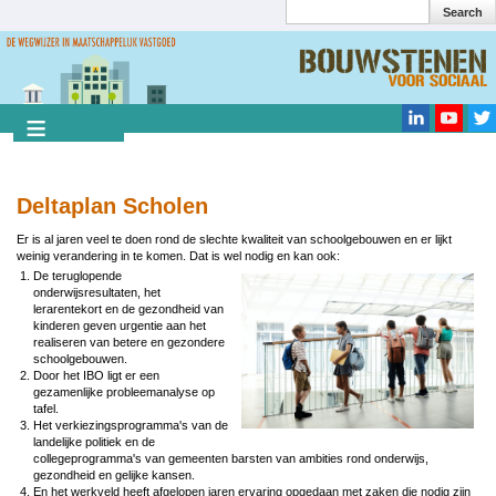
Search
Overslaan
en
Search
naar
de
inhoud
gaan
Deltaplan Scholen
Er is al jaren veel te doen rond de slechte kwaliteit van schoolgebouwen en er lijkt
weinig verandering in te komen. Dat is wel nodig en kan ook:
De teruglopende
Image
onderwijsresultaten, het
lerarentekort en de gezondheid van
kinderen geven urgentie aan het
realiseren van betere en gezondere
schoolgebouwen.
Door het IBO ligt er een
gezamenlijke probleemanalyse op
tafel.
Het verkiezingsprogramma's van de
landelijke politiek en de
collegeprogramma's van gemeenten barsten van ambities rond onderwijs,
gezondheid en gelijke kansen.
En het werkveld heeft afgelopen jaren ervaring opgedaan met zaken die nodig zijn