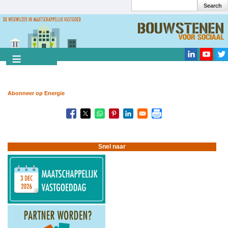
Search
Overslaan
en
Search
naar
de
inhoud
gaan
Abonneer op Energie
Snel naar