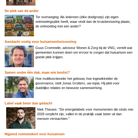
De plek van de ander
Ter overweging: Als iedereen (elke doelgroep) zijn eigen
ontmoetingsplek heeft, waar vindt dan de kruisbestuiving plaats;
de ontmoeting met een ander?
Aandacht nodig voor huisartsenhuisvesting
Guus Crommelin, adviseur Wonen & Zorg bij de VNG, vertelt wat
gemeenten kunnen doen om ervoor te zorgen dat huisartsen een
goede plek krijgen.
Samen onder één dak, maar wie beslist?
Hoe multifunctioneler het gebouw, hoe ingewikkelder de
governance, stelt Jonas Grütters, uw-topia. Hij pleit voor
duidelijke relaties en bewuste samenwerking.
Label vaak beter dan gedacht
Niek Theuws: “De energielabels voor monumenten die sinds mei
2026 verplicht zijn, vallen in de praktijk vaak beter uit dan
mensen verwachten."
Nijpend ruimtetekort voor huisartsen