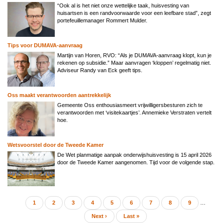
“Ook al is het niet onze wettelijke taak, huisvesting van
huisartsen is een randvoorwaarde voor een leefbare stad”, zegt
portefeuillemanager Rommert Mulder.
Tips voor DUMAVA-aanvraag
Martijn van Horen, RVO: “Als je DUMAVA-aanvraag klopt, kun je
rekenen op subsidie.” Maar aanvragen ‘kloppen’ regelmatig niet.
Adviseur Randy van Eck geeft tips.
Oss maakt verantwoorden aantrekkelijk
Gemeente Oss enthousiasmeert vrijwilligersbesturen zich te
verantwoorden met ‘visitekaartjes’. Annemieke Verstraten vertelt
hoe.
Wetsvoorstel door de Tweede Kamer
De Wet planmatige aanpak onderwijshuisvesting is 15 april 2026
door de Tweede Kamer aangenomen. Tijd voor de volgende stap.
Huidige
1
Page
2
Page
3
Page
4
Page
5
Page
6
Page
7
Page
8
Page
9
…
Paginering
pagina
Volgende
Next ›
Laatste
Last »