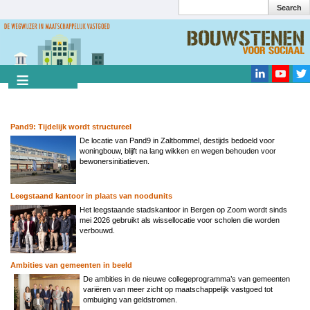
Search
Overslaan
en
Search
naar
de
inhoud
gaan
Pand9: Tijdelijk wordt structureel
De locatie van Pand9 in Zaltbommel, destijds bedoeld voor
woningbouw, blijft na lang wikken en wegen behouden voor
bewonersinitiatieven.
Leegstaand kantoor in plaats van noodunits
Het leegstaande stadskantoor in Bergen op Zoom wordt sinds
mei 2026 gebruikt als wissellocatie voor scholen die worden
verbouwd.
Ambities van gemeenten in beeld
De ambities in de nieuwe collegeprogramma’s van gemeenten
variëren van meer zicht op maatschappelijk vastgoed tot
ombuiging van geldstromen.