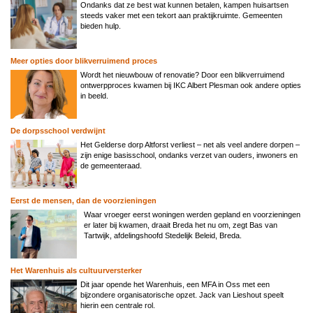
Ondanks dat ze best wat kunnen betalen, kampen huisartsen
steeds vaker met een tekort aan praktijkruimte. Gemeenten
bieden hulp.
Meer opties door blikverruimend proces
Wordt het nieuwbouw of renovatie? Door een blikverruimend
ontwerpproces kwamen bij IKC Albert Plesman ook andere opties
in beeld.
De dorpsschool verdwijnt
Het Gelderse dorp Altforst verliest – net als veel andere dorpen –
zijn enige basisschool, ondanks verzet van ouders, inwoners en
de gemeenteraad.
Eerst de mensen, dan de voorzieningen
Waar vroeger eerst woningen werden gepland en voorzieningen
er later bij kwamen, draait Breda het nu om, zegt Bas van
Tartwijk, afdelingshoofd Stedelijk Beleid, Breda.
Het Warenhuis als cultuurversterker
Dit jaar opende het Warenhuis, een MFA in Oss met een
bijzondere organisatorische opzet. Jack van Lieshout speelt
hierin een centrale rol.