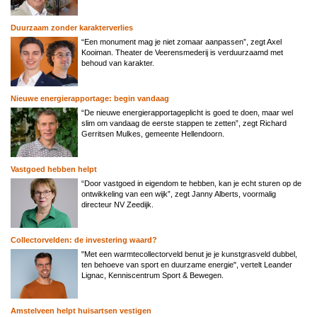
Duurzaam zonder karakterverlies
“Een monument mag je niet zomaar aanpassen”, zegt Axel
Kooiman. Theater de Veerensmederij is verduurzaamd met
behoud van karakter.
Nieuwe energierapportage: begin vandaag
“De nieuwe energierapportageplicht is goed te doen, maar wel
slim om vandaag de eerste stappen te zetten”, zegt Richard
Gerritsen Mulkes, gemeente Hellendoorn.
Vastgoed hebben helpt
“Door vastgoed in eigendom te hebben, kan je echt sturen op de
ontwikkeling van een wijk”, zegt Janny Alberts, voormalig
directeur NV Zeedijk.
Collectorvelden: de investering waard?
"Met een warmtecollectorveld benut je je kunstgrasveld dubbel,
ten behoeve van sport en duurzame energie", vertelt Leander
Lignac, Kenniscentrum Sport & Bewegen.
Amstelveen helpt huisartsen vestigen