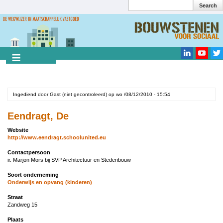
Search
Overslaan
en
Search
naar
de
inhoud
gaan
Ingediend door
Gast (niet gecontroleerd)
op
wo /08/12/2010 - 15:54
Eendragt, De
Website
http://www.eendragt.schoolunited.eu
Contactpersoon
ir. Marjon Mors bij SVP Architectuur en Stedenbouw
Soort onderneming
Onderwijs en opvang (kinderen)
Straat
Zandweg 15
Plaats