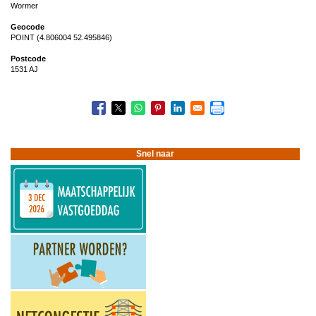
Wormer
Geocode
POINT (4.806004 52.495846)
Postcode
1531 AJ
Snel naar