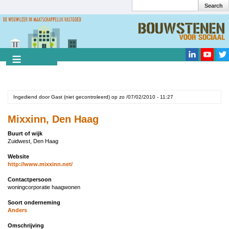
Search
Overslaan
en
Search
naar
de
inhoud
gaan
Ingediend door
Gast (niet gecontroleerd)
op
zo /07/02/2010 - 11:27
Mixxinn, Den Haag
Buurt of wijk
Zuidwest, Den Haag
Website
http://www.mixxinn.net/
Contactpersoon
woningcorporatie haagwonen
Soort onderneming
Anders
Omschrijving