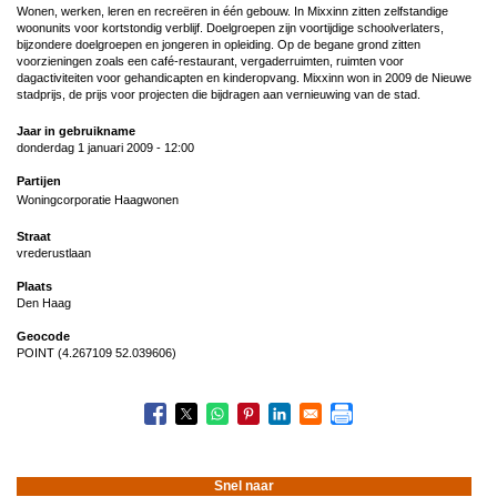
Wonen, werken, leren en recreëren in één gebouw. In Mixxinn zitten zelfstandige
woonunits voor kortstondig verblijf. Doelgroepen zijn voortijdige schoolverlaters,
bijzondere doelgroepen en jongeren in opleiding. Op de begane grond zitten
voorzieningen zoals een café-restaurant, vergaderruimten, ruimten voor
dagactiviteiten voor gehandicapten en kinderopvang. Mixxinn won in 2009 de Nieuwe
stadprijs, de prijs voor projecten die bijdragen aan vernieuwing van de stad.
Jaar in gebruikname
donderdag 1 januari 2009 - 12:00
Partijen
Woningcorporatie Haagwonen
Straat
vrederustlaan
Plaats
Den Haag
Geocode
POINT (4.267109 52.039606)
Snel naar