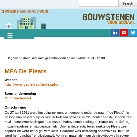
Search
Overslaan
en
Search
naar
de
inhoud
gaan
Ingediend door
Gast (niet gecontroleerd)
op
ma /14/01/2013 - 16:08
MFA De Pleats
Website
http://www.depleats.nl/index.php
Soort onderneming
Multifunctioneel
Omschrijving
Op 27 april 1961 werd het cultureel centrum geopend onder de naam: “de Pleats”. In
de loop van de jaren zijn er veel activiteiten geweest in “de Pleats” aan de Schoolstraat
zoals: toneelvoorstellingen, cursussen, hobbytentoonstellingen, recepties, bruiloften,
muziekrepetities en uitvoeringen etc. Door al deze activiteiten raakte de Pleats zeer
populair en werd het al gauw te klein. Daardoor was uitbreiding noodzakelijk. In 1978
werd het “Lytshús” er bijgebouwd. Vorm en materialen van de nieuwbouw zijn zoveel