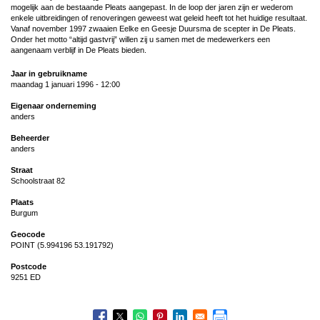
mogelijk aan de bestaande Pleats aangepast. In de loop der jaren zijn er wederom
enkele uitbreidingen of renoveringen geweest wat geleid heeft tot het huidige resultaat.
Vanaf november 1997 zwaaien Eelke en Geesje Duursma de scepter in De Pleats.
Onder het motto “altijd gastvrij” willen zij u samen met de medewerkers een
aangenaam verblijf in De Pleats bieden.
Jaar in gebruikname
maandag 1 januari 1996 - 12:00
Eigenaar onderneming
anders
Beheerder
anders
Straat
Schoolstraat 82
Plaats
Burgum
Geocode
POINT (5.994196 53.191792)
Postcode
9251 ED