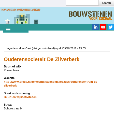
Search
Overslaan
en
Search
naar
de
inhoud
gaan
Ingediend door
Gast (niet gecontroleerd)
op
di /09/10/2012 - 15:55
Ouderensocieteit De Zilverberk
Buurt of wijk
Prinsenbeek
Website
http://www.breda.nl/gemeente/stadsgids/locaties/ouderencentrum-de-
zilverberk
Soort onderneming
Buurt-en wijkactiviteiten
Straat
Schoolstraat 9