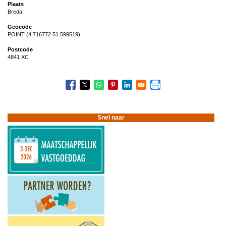
Plaats
Breda
Geocode
POINT (4.716772 51.599519)
Postcode
4841 XC
Snel naar