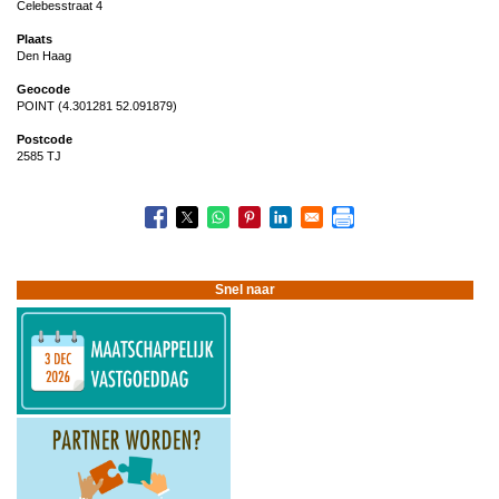
Celebesstraat 4
Plaats
Den Haag
Geocode
POINT (4.301281 52.091879)
Postcode
2585 TJ
Snel naar