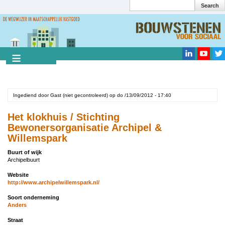
Search
Overslaan
en
Search
naar
de
inhoud
gaan
Ingediend door
Gast (niet gecontroleerd)
op
do /13/09/2012 - 17:40
Het klokhuis / Stichting
Bewonersorganisatie Archipel &
Willemspark
Buurt of wijk
Archipelbuurt
Website
http://www.archipelwillemspark.nl/
Soort onderneming
Anders
Straat