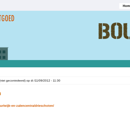
Hom
Hoofd
(niet gecontroleerd)
op
di /11/09/2012 - 11:30
n
uur/wijk-en-zalencentra/drieschoten/