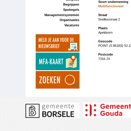
Soort onderneming
Begrippen
Multifunctioneel
Spelregels
Managementsystemen
Straat
Snelliusstraat 2
Organisaties
Vacatures
Plaats
Apeldoorn
Geocode
POINT (5.961832 52.2
Postcode
7316 JX