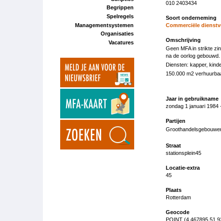
010 2403434
Begrippen
Spelregels
Soort onderneming
Managementsystemen
Commerciële dienstv
Organisaties
Omschrijving
Vacatures
Geen MFA in strikte zi
na de oorlog gebouwd
Diensten: kapper, kind
150.000 m2 verhuurbaa
Jaar in gebruikname
zondag 1 januari 1984 
Partijen
Groothandelsgebouwen
Straat
stationsplein45
Locatie-extra
45
Plaats
Rotterdam
Geocode
POINT (4.467895 51.9