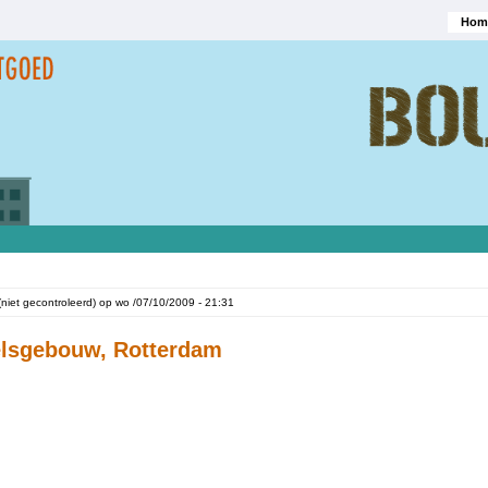
Hom
Hoofd
(niet gecontroleerd)
op
wo /07/10/2009 - 21:31
lsgebouw, Rotterdam