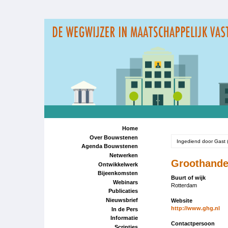
Overslaan
en
naar
de
inhoud
gaan
Home
Over Bouwstenen
Ingediend door
Gast 
Agenda Bouwstenen
Netwerken
Groothande
Ontwikkelwerk
Bijeenkomsten
Buurt of wijk
Webinars
Rotterdam
Publicaties
Nieuwsbrief
Website
http://www.ghg.nl
In de Pers
Informatie
Contactpersoon
Scripties