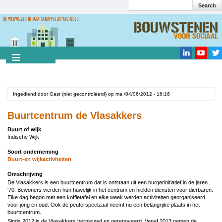
Search
Overslaan
en
Search
naar
de
inhoud
gaan
Ingediend door
Gast (niet gecontroleerd)
op
ma /04/06/2012 - 16:16
Buurtcentrum de Vlasakkers
Buurt of wijk
Indische Wijk
Soort onderneming
Buurt-en wijkactiviteiten
Omschrijving
De Vlasakkers is een buurtcentrum dat is ontstaan uit een burgerinitiatief in de jaren
'70. Bewoners vierden hun huwelijk in het centrum en hielden diensten voor dierbaren.
Elke dag begon met een koffietafel en elke week werden activiteiten georganiseerd
voor jong en oud. Ook de peuterspeelzaal neemt nu een belangrijke plaats in het
buurtcentrum.
Sinds 2012 is de Vlasakkers vernieuwd en gerenoveerd. Vanaf 2013 nemen de