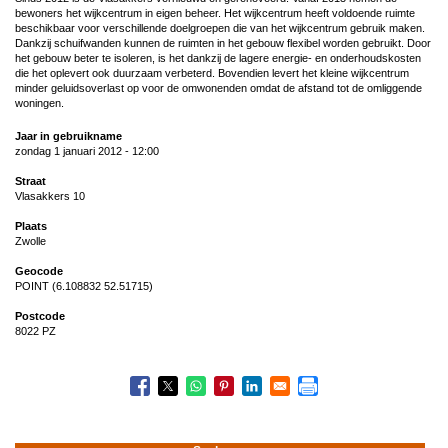
bewoners het wijkcentrum in eigen beheer. Het wijkcentrum heeft voldoende ruimte
beschikbaar voor verschillende doelgroepen die van het wijkcentrum gebruik maken.
Dankzij schuifwanden kunnen de ruimten in het gebouw flexibel worden gebruikt. Door
het gebouw beter te isoleren, is het dankzij de lagere energie- en onderhoudskosten
die het oplevert ook duurzaam verbeterd. Bovendien levert het kleine wijkcentrum
minder geluidsoverlast op voor de omwonenden omdat de afstand tot de omliggende
woningen.
Jaar in gebruikname
zondag 1 januari 2012 - 12:00
Straat
Vlasakkers 10
Plaats
Zwolle
Geocode
POINT (6.108832 52.51715)
Postcode
8022 PZ