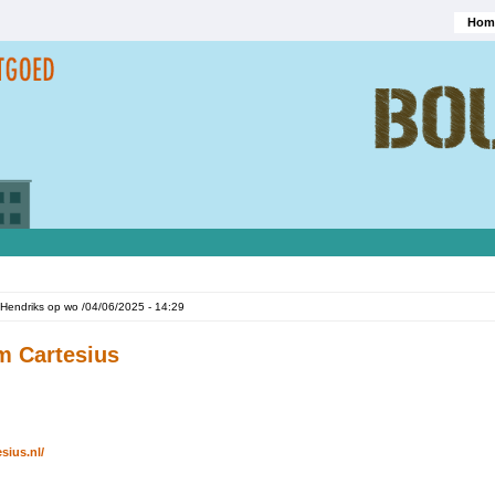
Hom
Hoofd
Hendriks
op
wo /04/06/2025 - 14:29
m Cartesius
sius.nl/