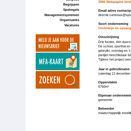
2506 Webpagina kind
Begrippen
Spelregels
Email adres contact
Managementsystemen
directie.cartesius@spo
Organisaties
Soort onderneming
Vacatures
Onderwijs en opvang
Omschrijving
Drie fucties, één duur
De school, sporthal en 
gebruikt, overdag en '
partijen beschikbaar be
Tijdens het project wo
Jaar in gebruikname
zaterdag 12 december 
Oppervlakte
6760m²
Eigenaar ondernemi
gemeente
Beheerder
maatschappelijk instelli