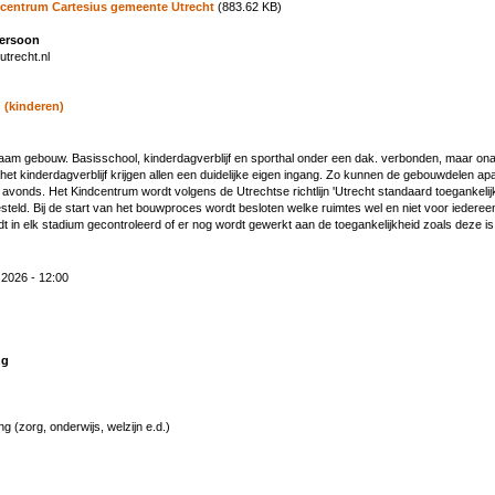
centrum Cartesius gemeente Utrecht
(883.62 KB)
persoon
utrecht.nl
 (kinderen)
zaam gebouw. Basisschool, kinderdagverblijf en sporthal onder een dak. verbonden, maar onaf
het kinderdagverblijf krijgen allen een duidelijke eigen ingang. Zo kunnen de gebouwdelen ap
s avonds. Het Kindcentrum wordt volgens de Utrechtse richtlijn 'Utrecht standaard toegankeli
steld. Bij de start van het bouwproces wordt besloten welke ruimtes wel en niet voor iederee
rdt in elk stadium gecontroleerd of er nog wordt gewerkt aan de toegankelijkheid zoals deze 
2026 - 12:00
ng
ng (zorg, onderwijs, welzijn e.d.)