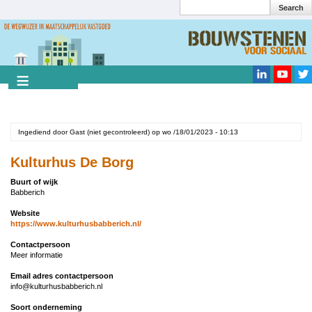
Search
Overslaan
en
Search
naar
de
inhoud
gaan
Ingediend door
Gast (niet gecontroleerd)
op
wo /18/01/2023 - 10:13
Kulturhus De Borg
Buurt of wijk
Babberich
Website
https://www.kulturhusbabberich.nl/
Contactpersoon
Meer informatie
Email adres contactpersoon
info@kulturhusbabberich.nl
Soort onderneming