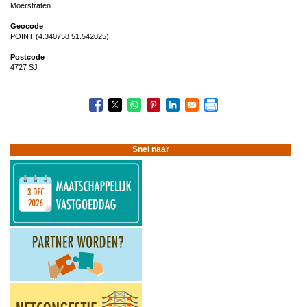
Moerstraten
Geocode
POINT (4.340758 51.542025)
Postcode
4727 SJ
Snel naar