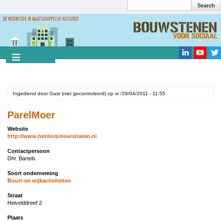
Search
Overslaan
en
Search
naar
de
inhoud
gaan
Ingediend door
Gast (niet gecontroleerd)
op
vr /29/04/2011 - 11:55
ParelMoer
Website
http://www.hetdorpmoerstraten.nl
Contactpersoon
Dhr. Bartels
Soort onderneming
Buurt-en wijkactiviteiten
Straat
Heivelddreef 2
Plaats