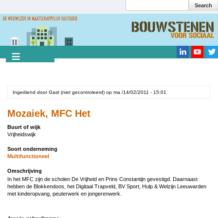
Search
Overslaan
en
Search
naar
de
inhoud
gaan
Ingediend door
Gast (niet gecontroleerd)
op
ma /14/02/2011 - 15:01
Mozaiek, MFC Het
Buurt of wijk
Vrijheidswijk
Soort onderneming
Multifunctioneel
Omschrijving
In het MFC zijn de scholen De Vrijheid en Prins Constantijn gevestigd. Daarnaast
hebben de Blokkendoos, het Digitaal Trapveld, BV Sport, Hulp & Welzijn Leeuwarden
met kinderopvang, peuterwerk en jongerenwerk.