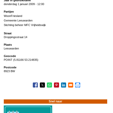
Jaar in gebruikname
donderdag 1 januari 2009 - 12:00
Partijen
WoonFriesland
Gemeente Leeuwarden
Stichting beheer MFC Vrijheidswijk
Straat
Droppingsstraat 14
Plaats
Leeuwarden
Geocode
POINT (5.81166 53.214835)
Postcode
8923 BW
Snel naar