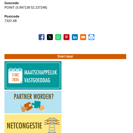
Geocode
POINT (5.997138 52.237248)
Postcode
7323 XB
Snel naar