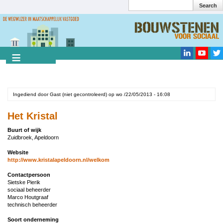
Search
Overslaan
en
Search
naar
de
inhoud
gaan
Ingediend door
Gast (niet gecontroleerd)
op
wo /22/05/2013 - 16:08
Het Kristal
Buurt of wijk
Zuidbroek, Apeldoorn
Website
http://www.kristalapeldoorn.nl/welkom
Contactpersoon
Sietske Pierik
sociaal beheerder
Marco Houtgraaf
technisch beheerder
Soort onderneming