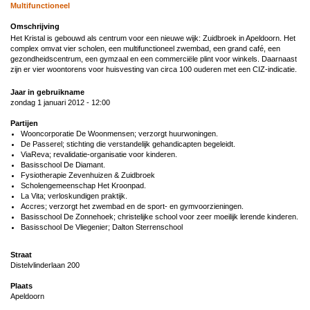
Multifunctioneel
Omschrijving
Het Kristal is gebouwd als centrum voor een nieuwe wijk: Zuidbroek in Apeldoorn. Het
complex omvat vier scholen, een multifunctioneel zwembad, een grand café, een
gezondheidscentrum, een gymzaal en een commerciële plint voor winkels. Daarnaast
zijn er vier woontorens voor huisvesting van circa 100 ouderen met een CIZ-indicatie.
Jaar in gebruikname
zondag 1 januari 2012 - 12:00
Partijen
Wooncorporatie De Woonmensen; verzorgt huurwoningen.
De Passerel; stichting die verstandelijk gehandicapten begeleidt.
ViaReva; revalidatie-organisatie voor kinderen.
Basisschool De Diamant.
Fysiotherapie Zevenhuizen & Zuidbroek
Scholengemeenschap Het Kroonpad.
La Vita; verloskundigen praktijk.
Accres; verzorgt het zwembad en de sport- en gymvoorzieningen.
Basisschool De Zonnehoek; christelijke school voor zeer moeilijk lerende kinderen.
Basisschool De Vliegenier; Dalton Sterrenschool
Straat
Distelvlinderlaan 200
Plaats
Apeldoorn