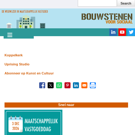
Search
Overslaan
en
Search
naar
de
inhoud
gaan
Koppelkerk
Uprising Studio
Abonneer op Kunst en Cultuur
Snel naar